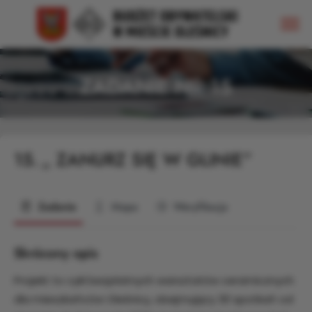
ZADANIE NR 15
15.
„ ZANURZ SIĘ W GLINIE”
Zadanie
Mapa
Weryfikacja
Skrócony opis
Projekt to cykl bezpłatnych warsztatów ceramicznych
dla mieszkańców Oleśnicy, obejmujący 30 spotkań od