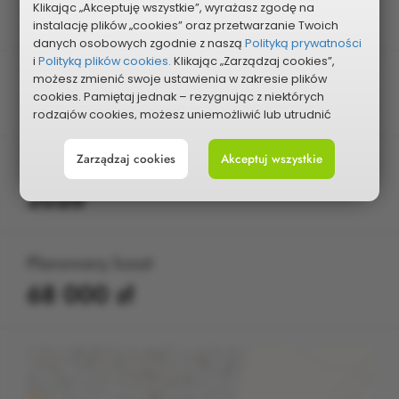
Klikając „Akceptuję wszystkie”, wyrażasz zgodę na
Wybrany do realizacji
instalację plików „cookies” oraz przetwarzanie Twoich
danych osobowych zgodnie z naszą
Polityką prywatności
i
Polityką plików cookies.
Klikając „Zarządzaj cookies”,
Postęp realizacji
możesz zmienić swoje ustawienia w zakresie plików
cookies. Pamiętaj jednak – rezygnując z niektórych
Wybrany do realizacji
rodzajów cookies, możesz uniemożliwić lub utrudnić
sobie korzystanie z naszego serwisu i jego funkcji.
Zarządzaj cookies
Akceptuj wszystkie
Możesz cofnąć lub zmienić zgody w dowolnym
Edycja
momencie. Wystarczy, że wybierzesz „Ustawienia plików
2026
cookies” w stopce każdej z naszych podstron.
Planowany koszt
68 000 zł