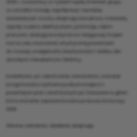
2026 r. Uczestnicy co tydzień będą zmieniać grupy,
co umożliwi rotację, współpracę i wymianę
doświadczeń. Koszty obejmują instruktora, materiały,
wypały w piecu elektrycznym, promocję, najem
pracowni, obsługę koordynatora i księgowej. Projekt
ma na celu stworzenie artystycznej przestrzeni
do rozwoju umiejętności, kreatywności i relaksu dla
dorosłych mieszkańców Oleśnicy.
Dodatkowo, po zakończeniu warsztatów, zostanie
przygotowana wystawa podsumowująca z
powstałych prac ceramicznych pn,"Zanurzeni w glinie",
która zostanie zaprezentowana podczas Dni Europy
2026.
Główne założenia i działania obejmują: