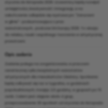
stycznia do listopada 2026. Uczestnicy będą rozwijać
umiejętności, kreatywność i integrację, a na
zakończenie odbędzie się wystawa pn; "Zanurzeni
w glinie"- podsumowująca z prac
warsztatowych, podczas Dni Europy 2026. To okazja
do relaksu, nauki i wspólnego tworzenia w artystycznej
przestrzeni.
Opis zadania
Zadanie polega na zorganizowaniu w pracowni
ceramicznej cyklu bezpłatnych warsztatów
artystycznych dla mieszkańców Oleśnicy. Spotkania
będą odbywać się raz w tygodniu, w godzinach
popołudniowych, trwając 2,5 godziny, w grupach po 15
osób. Celem jest objęcie około 4 grup,
przeprowadzenie 30 spotkań od stycznia do listopada