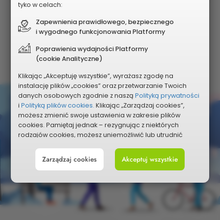
tyko w celach:
Dowiedz się więcej
Zapewnienia prawidłowego, bezpiecznego
i wygodnego funkcjonowania Platformy
Poprawienia wydajności Platformy
REMONT ULIC I CHODNIKÓW
(cookie Analityczne)
BUDOWA ŚCIEŻEK ROWEROWYCH, PLACÓW ZABAW
Klikając „Akceptuję wszystkie”, wyrażasz zgodę na
instalację plików „cookies” oraz przetwarzanie Twoich
ZAJĘCIA REKREACYJNE, WARSZTATY PLENEROWE,
danych osobowych zgodnie z naszą
Polityką prywatności
KONCERTY
i
Polityką plików cookies.
Klikając „Zarządzaj cookies”,
możesz zmienić swoje ustawienia w zakresie plików
MODERNIZACJA TERENÓW ZIELENI
cookies. Pamiętaj jednak – rezygnując z niektórych
rodzajów cookies, możesz uniemożliwić lub utrudnić
sobie korzystanie z naszego serwisu i jego funkcji.
Zarządzaj cookies
Akceptuj wszystkie
Możesz cofnąć lub zmienić zgody w dowolnym
momencie. Wystarczy, że wybierzesz „Ustawienia plików
cookies” w stopce każdej z naszych podstron.