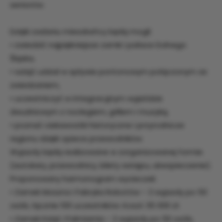
seniorów.
Dzięki zadaniu mieszkańcy będą mogli:
• zwiedzić najpiękniejsze zamki i pałace Dolnego
Śląska,
• wziąć udział w spływie pontonowym połączonym ze
zwiedzaniem,
• uczestniczyć w integracyjnym wyjeździe
dwudniowym z noclegiem, grillem i muzyką,
• poznać ciekawostki historyczne i przyrodnicze
regionu dzięki opiece przewodników.
Wyjazdy będą realizowane w zorganizowanej formie
(autokary, przewodnicy, bilety wstępu, ubezpieczenie).
Proponowany harmonogram wycieczek
• Zamek Moszna i Fabryka Robotów – 2 wyjazdy po 50
osób, łącznie 100 uczestników. Koszt 35 000 zł.
• Zamek Książ i Palmiarnia – 2 wyjazdy po 50 osób,