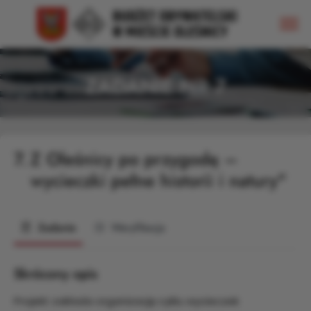
ZADANIE NR 7
7.
Z Oleśnicy po przygodę –
wycieczki pełne historii i natury"
Zadanie
Weryfikacja
Skrócony opis
Projekt zakłada organizację cyklu wycieczek