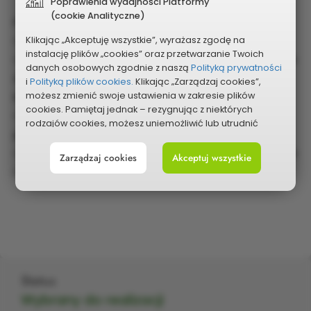
Poprawienia wydajności Platformy
(cookie Analityczne)
Podsumowanie
• Budżet całkowity: 199 500 zł
Klikając „Akceptuję wszystkie”, wyrażasz zgodę na
instalację plików „cookies” oraz przetwarzanie Twoich
• Liczba uczestników: 400 osób (w tym 50 na wyjeździe
danych osobowych zgodnie z naszą
Polityką prywatności
dwudniowym z noclegiem i programem
i
Polityką plików cookies.
Klikając „Zarządzaj cookies”,
integracyjnym)
możesz zmienić swoje ustawienia w zakresie plików
cookies. Pamiętaj jednak – rezygnując z niektórych
• Zakres: różnorodne atrakcje – zamki, pałace,
rodzajów cookies, możesz uniemożliwić lub utrudnić
przyroda, wyjazdy integracyjne
sobie korzystanie z naszego serwisu i jego funkcji.
• Rezerwa: zabezpieczenie na nieprzewidziane wydatki
Zarządzaj cookies
Akceptuj wszystkie
Możesz cofnąć lub zmienić zgody w dowolnym
i działania promocyjne
momencie. Wystarczy, że wybierzesz „Ustawienia plików
cookies” w stopce każdej z naszych podstron.
Status
Wybrany do realizacji