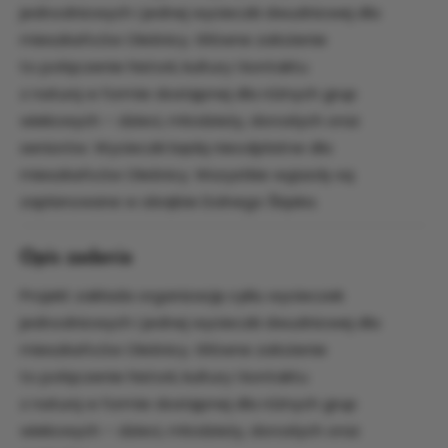
jednodniowych i jednej wycieczki dwudniowej dla
mieszkańców Oleśnicy. Główne założenie
to połączenie historii, kultury i kontaktu
z naturą w formie dostępnej dla różnych grup
wiekowych – dzieci, młodzieży, dorosłych oraz
seniorów. Wycieczki będą nieodpłatne dla
mieszkańców Oleśnicy. Wszystkie wyjazdy są
zaplanowane w obrębie Dolnego Śląska.
Opis zadania
Projekt zakłada organizację cyklu wycieczek
jednodniowych i jednej wycieczki dwudniowej dla
mieszkańców Oleśnicy. Główne założenie
to połączenie historii, kultury i kontaktu
z naturą w formie dostępnej dla różnych grup
wiekowych – dzieci, młodzieży, dorosłych oraz