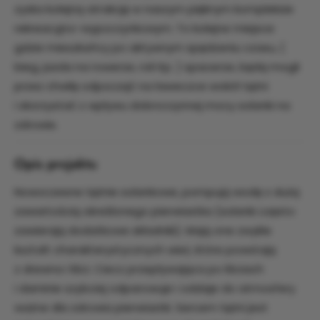
zyska kolejną atrakcję w naszym pięknym kompleksie
rekreacyjno-wypoczynkowym. To kolejne miejsce
gdzie mieszkańcy po aktywnym spędzeniu czasu, (
bieg, jazda na rowerze, roli itp. ) spacerze, będą mogli
przez chwilę odpocząć na ławeczce wokół tężni
i skorzystać z wpływu dobroczynnej mocy solanki na
zdrowie.
Opis projektu
Nowoczesne tężnie solankowe, pompują wodę z dużą
zawartością określonego pierwiastka (solanki często
zawierają dodatkowe składniki). Mają one zwykle
kształt charakterystycznych wież, które powstają
z drewna i liści. Ciecz przepływająca po liściach
i darninie szybciej odparowuje i oddaje do atmosfery
ważne dla zdrowia pierwiastki. Sercem tężni jest