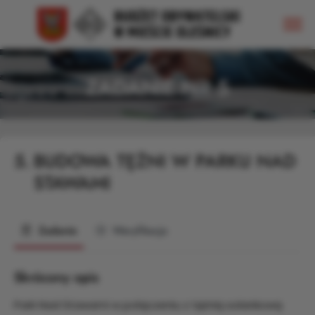
ZADANIE NR 5
5.
BUDOWA TĘŻNI W PARKU NAD
STAWAMI
Zadanie
Weryfikacja
Skrócony opis
Park Nad Stawami w połączeniu z tężnią solankową