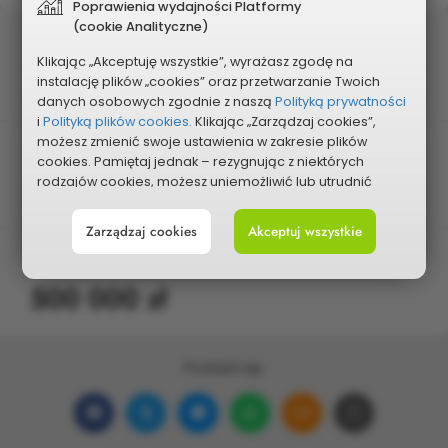
Poprawienia wydajności Platformy
(cookie Analityczne)
Status
Klikając „Akceptuję wszystkie”, wyrażasz zgodę na
Zweryfikowany negatywnie na etapie oceny
instalację plików „cookies” oraz przetwarzanie Twoich
merytorycznej
danych osobowych zgodnie z naszą
Polityką prywatności
i
Polityką plików cookies.
Klikając „Zarządzaj cookies”,
możesz zmienić swoje ustawienia w zakresie plików
Edycja
cookies. Pamiętaj jednak – rezygnując z niektórych
2025
rodzajów cookies, możesz uniemożliwić lub utrudnić
sobie korzystanie z naszego serwisu i jego funkcji.
Zarządzaj cookies
Akceptuj wszystkie
Możesz cofnąć lub zmienić zgody w dowolnym
momencie. Wystarczy, że wybierzesz „Ustawienia plików
Planowany koszt
cookies” w stopce każdej z naszych podstron.
500 000 zł
Podziel się:
Udostępnij
Udostępnij
Udostępnij
Udostępnij
Udostępnij
Skopiuj