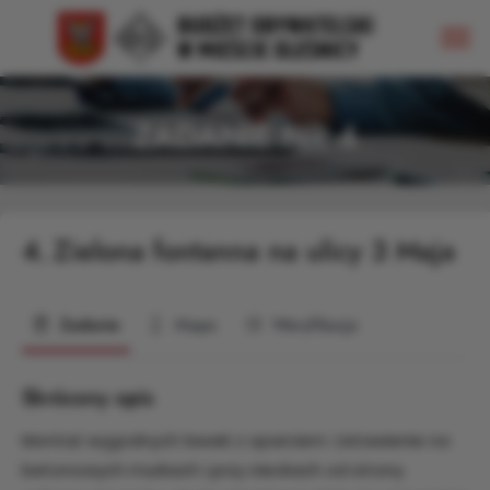
ZADANIE NR 4
4.
Zielona fontanna na ulicy 3 Maja
Zadanie
Mapa
Weryfikacja
Skrócony opis
Montaż wygodnych ławek z oparciem. Ustawienie na
betonowych murkach i przy nieckach od strony