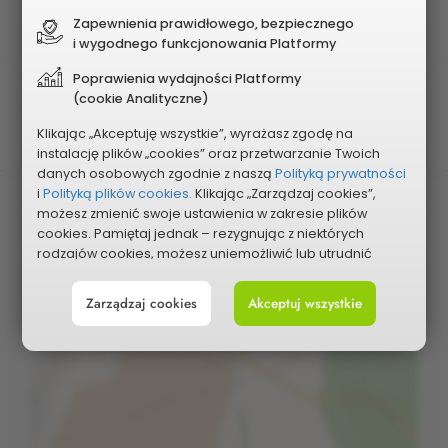
2024
Zapewnienia prawidłowego, bezpiecznego
i wygodnego funkcjonowania Platformy
Poprawienia wydajności Platformy
Planowany koszt
(cookie Analityczne)
200 000 zł
Klikając „Akceptuję wszystkie”, wyrażasz zgodę na
instalację plików „cookies” oraz przetwarzanie Twoich
danych osobowych zgodnie z naszą
Polityką prywatności
i
Polityką plików cookies.
Klikając „Zarządzaj cookies”,
możesz zmienić swoje ustawienia w zakresie plików
cookies. Pamiętaj jednak – rezygnując z niektórych
rodzajów cookies, możesz uniemożliwić lub utrudnić
sobie korzystanie z naszego serwisu i jego funkcji.
Zarządzaj cookies
Akceptuj wszystkie
Możesz cofnąć lub zmienić zgody w dowolnym
Pokaż na mapie
momencie. Wystarczy, że wybierzesz „Ustawienia plików
cookies” w stopce każdej z naszych podstron.