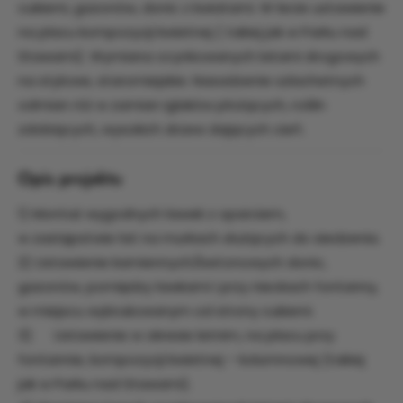
cukierni, gazonów, donic z kwiatami. W lecie ustawienie
na placu kompozycji kwietnej ( takiej jak w Parku nad
Stawami). Wymiana ocynkowanych latarni drogowych
na stylowe, staromiejskie. Nasadzenie szlachetnych
odmian róż w zamian iglaków płożących, roślin
zdobiących, wysokich drzew dających cień.
Opis projektu
1) Montaż wygodnych ławek z oparciem,
w zastępstwie łat na murkach służących do siedzenia.
2) Ustawienie kamiennych/betonowych donic,
gazonów, pomiędzy ławkami i przy nieckach fontanny,
w miejscu wybrukowanym od strony cukierni.
3) Ustawienie w okresie letnim, na placu przy
fontannie, kompozycji kwietnej – kolumnowej (takiej
jak w Parku nad Stawami).